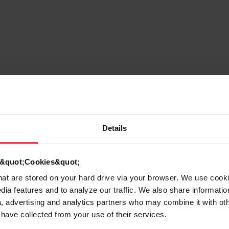
7612985474047
Diseño
Details
Inox
d &quot;Cookies&quot;
that are stored on your hard drive via your browser. We use cook
dia features and to analyze our traffic. We also share informatio
, advertising and analytics partners who may combine it with ot
 have collected from your use of their services.