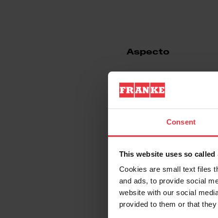
Aspecto
EAN/UPC
Categoría de campana
Consent
Acabado
This website uses so calle
Cookies are small text files 
Propiedades
and ads, to provide social me
website with our social media
provided to them or that they