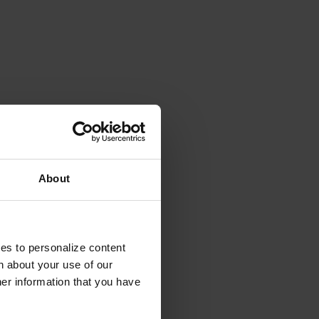
About
ies to personalize content
n about your use of our
her information that you have