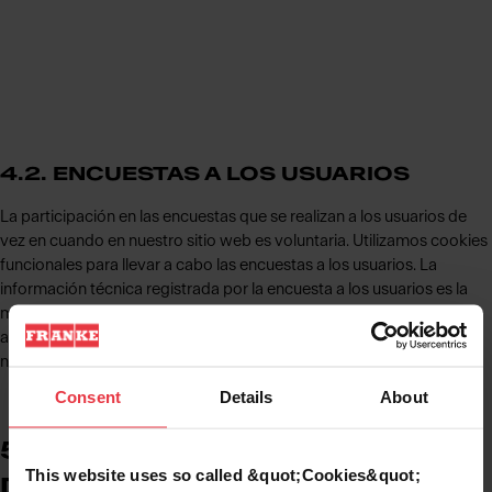
4.2. ENCUESTAS A LOS USUARIOS
La participación en las encuestas que se realizan a los usuarios de
vez en cuando en nuestro sitio web es voluntaria. Utilizamos cookies
funcionales para llevar a cabo las encuestas a los usuarios. La
información técnica registrada por la encuesta a los usuarios es la
misma que se registra cuando los usuarios visitan el sitio web (ver
arriba). Sus respuestas enviadas durante la encuesta a los usuarios
no estarán vinculadas a sus datos personales, como su dirección IP.
Consent
Details
About
5. SERVICIOS O CONTENIDOS
This website uses so called &quot;Cookies&quot;
DE TERCEROS EN NUESTRO