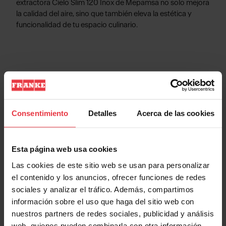
extractora Cielo Slim 120 Inox de Mepamsa no solo mejora
la calidad del aire, sino que también eleva la estética y
funcionalidad de tu espacio culinario.
Información de Producto
Consentimiento
Detalles
Acerca de las cookies
Aspecto
Esta página web usa cookies
EAN/UPC
7612985469838
Las cookies de este sitio web se usan para personalizar
el contenido y los anuncios, ofrecer funciones de redes
sociales y analizar el tráfico. Además, compartimos
Categoría de campana
Techo
información sobre el uso que haga del sitio web con
nuestros partners de redes sociales, publicidad y análisis
Acabado
Inox
web, quienes pueden combinarla con otra información