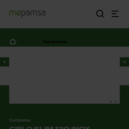
...
Campanas
1
/
2
Campanas