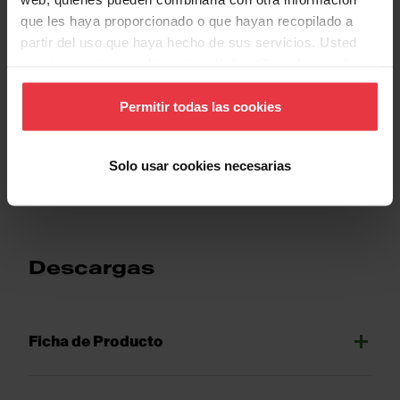
que les haya proporcionado o que hayan recopilado a
partir del uso que haya hecho de sus servicios. Usted
Propiedades
acepta nuestras cookies si continúa utilizando nuestro
sitio web.
Permitir todas las cookies
Show more
Solo usar cookies necesarias
Descargas
Ficha de Producto