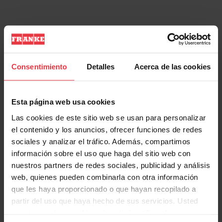
Aspecto
Consentimiento
Detalles
Acerca de las cookies
EAN/UPC
7612986371956
Categoría de campana
Colgante
Esta página web usa cookies
Las cookies de este sitio web se usan para personalizar
Acabado
Negro mate
el contenido y los anuncios, ofrecer funciones de redes
sociales y analizar el tráfico. Además, compartimos
información sobre el uso que haga del sitio web con
Propiedades
nuestros partners de redes sociales, publicidad y análisis
web, quienes pueden combinarla con otra información
que les haya proporcionado o que hayan recopilado a
partir del uso que haya hecho de sus servicios. Usted
acepta nuestras cookies si continúa utilizando nuestro
Show more