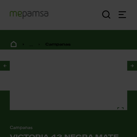
...
Campanas
1
/
4
Campanas