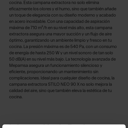
cocina. Esta campana extractora no solo elimina
eficazmente los olores y el humo, sino que también añade
un toque de elegancia con su diseño moderno y acabado
en acero inoxidable. Con una capacidad de aspiración
máxima de 710 m³/h en su nivel más alto, esta campana
extractora asegura una mayor succión y un flujo de aire
óptimo, garantizando un ambiente limpio y fresco en tu
cocina. La presión máxima es de 540 Pa, con un consumo
de energía de hasta 250 W y un nivel sonoro de tan solo
50 dB(A) en su nivel más bajo. La tecnología avanzada de
Mepamsa asegura un funcionamiento silencioso y
eficiente, proporcionando un mantenimiento sin
complicaciones. Ideal para cualquier diseño de cocina, la
campana extractora STILO NEO 90 X no solo mejora la
calidad del aire, sino que también eleva la estética de tu
cocina.
Información de Producto