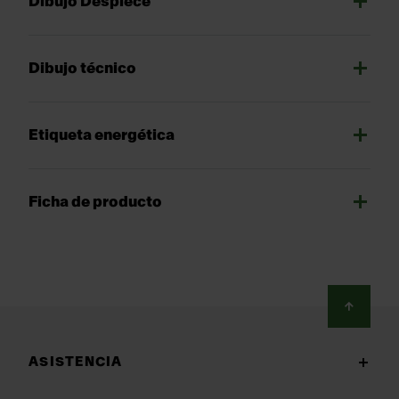
Dibujo Despiece
Dibujo técnico
Etiqueta energética
Ficha de producto
Footer
ASISTENCIA