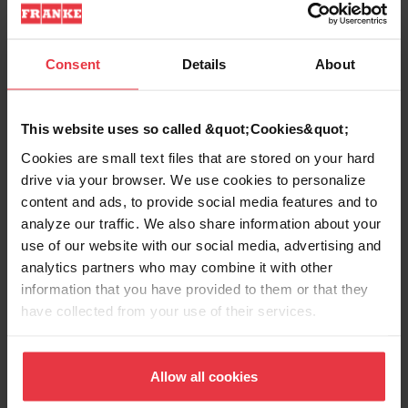
Consent
Details
About
Aspecto
This website uses so called &quot;Cookies&quot;
EAN/UPC
7612985789356
Cookies are small text files that are stored on your hard
drive via your browser. We use cookies to personalize
Categoría de campana
T invertida
content and ads, to provide social media features and to
analyze our traffic. We also share information about your
use of our website with our social media, advertising and
Acabado
X
analytics partners who may combine it with other
information that you have provided to them or that they
have collected from your use of their services.
Propiedades
Allow all cookies