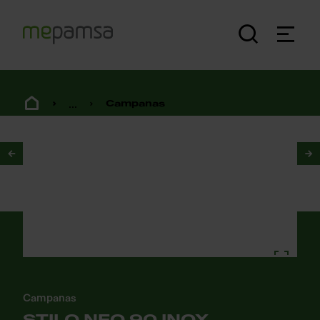
...
Campanas
1
/
3
Campanas