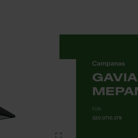
Campanas
GAVIA
MEPA
FUN
320.0710.378