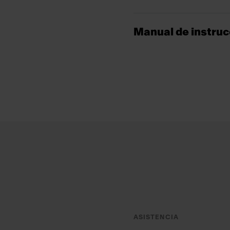
Manual de instru
Footer
ASISTENCIA