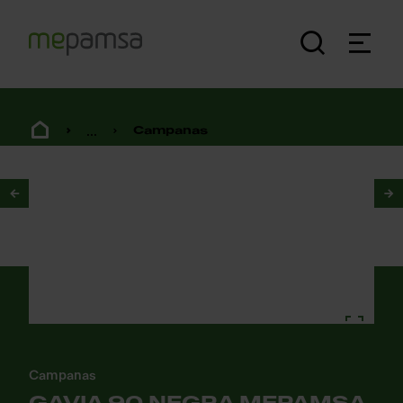
...
Campanas
1
/
2
Campanas