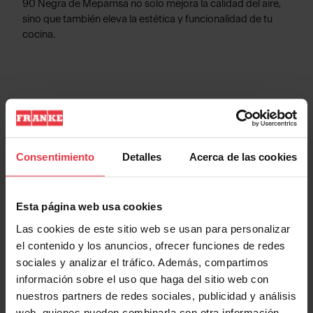
90 Negra de Mepamsa no solo mejora la calidad del aire,
sino que también eleva la estética y funcionalidad de tu
cocina.
Información de Producto
Consentimiento
Detalles
Acerca de las cookies
Aspecto
Esta página web usa cookies
EAN/UPC
7612986380293
Las cookies de este sitio web se usan para personalizar
el contenido y los anuncios, ofrecer funciones de redes
sociales y analizar el tráfico. Además, compartimos
Categoría de campana
Chimenea
información sobre el uso que haga del sitio web con
nuestros partners de redes sociales, publicidad y análisis
Acabado
Negro
web, quienes pueden combinarla con otra información