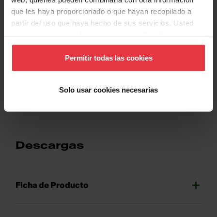
que les haya proporcionado o que hayan recopilado a
partir del uso que haya hecho de sus servicios. Usted
Propiedades
acepta nuestras cookies si continúa utilizando nuestro
sitio web.
Permitir todas las cookies
Show more
Solo usar cookies necesarias
Descargas
Ficha de Producto