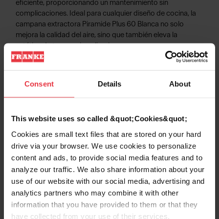
eficiente, proporcionando un mantenimiento sin
complicaciones. Ideal para cualquier diseño de cocina, la
campana extractora Piramide Plus 60 Blanca no solo
mejora la calidad del aire, sino que también eleva la
estética de tu espacio culinario.
Consent
Details
About
Información de Producto
This website uses so called &quot;Cookies&quot;
Cookies are small text files that are stored on your hard
drive via your browser. We use cookies to personalize
Aspecto
content and ads, to provide social media features and to
analyze our traffic. We also share information about your
EAN/UPC
7612985649780
use of our website with our social media, advertising and
analytics partners who may combine it with other
information that you have provided to them or that they
Categoría de campana
Chimenea
have collected from your use of their services.