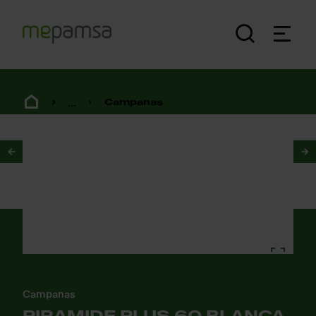
...
Campanas
1
/
2
Campanas