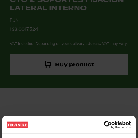
CTO 2 SOPORTES FIJACION
LATERAL INTERNO
FUN
133.0017.524
VAT included. Depending on your delivery address, VAT may vary.
Buy product
CTO 2 SOPORTES FIJACION LATERAL INTERNO