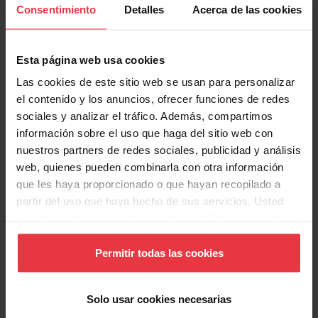
Consentimiento
Detalles
Acerca de las cookies
Esta página web usa cookies
Información de Producto
Las cookies de este sitio web se usan para personalizar
el contenido y los anuncios, ofrecer funciones de redes
sociales y analizar el tráfico. Además, compartimos
información sobre el uso que haga del sitio web con
Aspecto
nuestros partners de redes sociales, publicidad y análisis
web, quienes pueden combinarla con otra información
que les haya proporcionado o que hayan recopilado a
EAN/UPC
8425622094503
partir del uso que haya hecho de sus servicios. Usted
acepta nuestras cookies si continúa utilizando nuestro
Recambios
Campana extractora
sitio web.
Permitir todas las cookies
Solo usar cookies necesarias