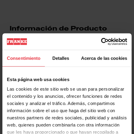
Información de Producto
Consentimiento
Detalles
Acerca de las cookies
Aspecto
EAN/UPC
7612985516563
Esta página web usa cookies
Las cookies de este sitio web se usan para personalizar
Material
Various materials
el contenido y los anuncios, ofrecer funciones de redes
sociales y analizar el tráfico. Además, compartimos
información sobre el uso que haga del sitio web con
Sub categoría consumibles
Recambios campanas
nuestros partners de redes sociales, publicidad y análisis
web, quienes pueden combinarla con otra información
que les haya proporcionado o que hayan recopilado a