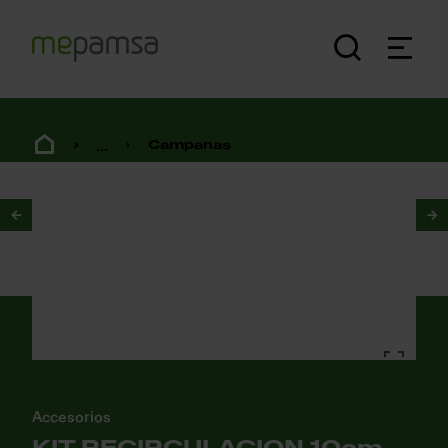
...
Campanas
1
/
2
Accesorios