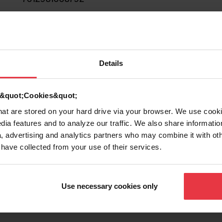
T invertida
Acero inoxidable
Details
d &quot;Cookies&quot;
that are stored on your hard drive via your browser. We use cook
dia features and to analyze our traffic. We also share informatio
, advertising and analytics partners who may combine it with ot
 have collected from your use of their services.
Show more
Use necessary cookies only