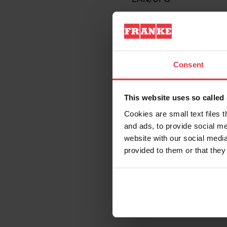
Categoría de campana
Acabado
Consent
This website uses so calle
Propiedades
Cookies are small text files 
and ads, to provide social me
website with our social media
provided to them or that they