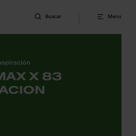
Es
Buscar
Menu
aspiración
MAX X 83
ACION