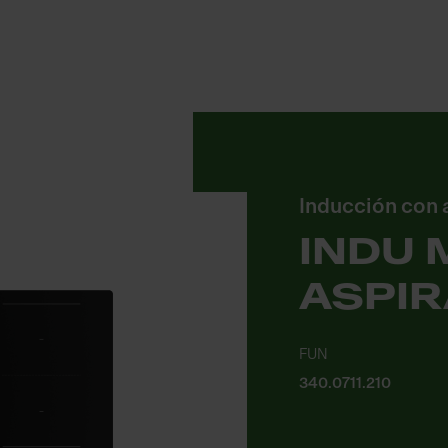
Inducción con 
INDU 
ASPIR
FUN
340.0711.210