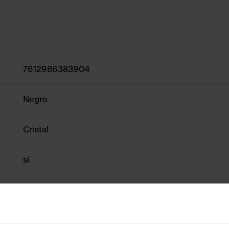
7612986383904
Negro
Cristal
sí
Show more