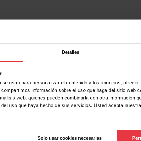
7612985681681
Vertical
Detalles
Blanco / Cristal
s
b se usan para personalizar el contenido y los anuncios, ofrecer
s, compartimos información sobre el uso que haga del sitio web 
 análisis web, quienes pueden combinarla con otra información q
r del uso que haya hecho de sus servicios. Usted acepta nuestra
Show more
Solo usar cookies necesarias
Perm