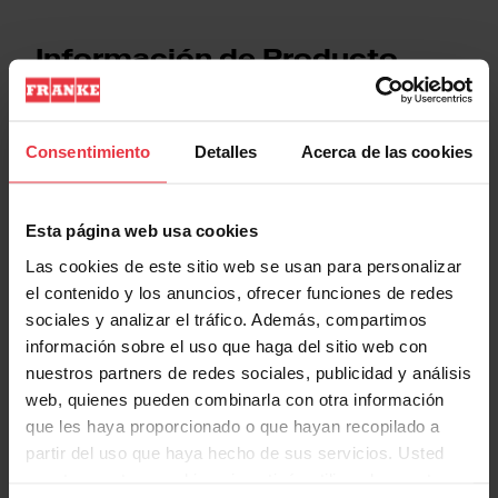
Información de Producto
Consentimiento
Detalles
Acerca de las cookies
Aspecto
Esta página web usa cookies
EAN/UPC
7612981885649
Las cookies de este sitio web se usan para personalizar
el contenido y los anuncios, ofrecer funciones de redes
Categoría de campana
Integración
sociales y analizar el tráfico. Además, compartimos
información sobre el uso que haga del sitio web con
Acabado
Inox
nuestros partners de redes sociales, publicidad y análisis
web, quienes pueden combinarla con otra información
que les haya proporcionado o que hayan recopilado a
partir del uso que haya hecho de sus servicios. Usted
Propiedades
acepta nuestras cookies si continúa utilizando nuestro