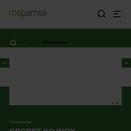
...
Productos
1
/
2
Campanas