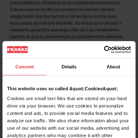
funcionalidad y eficiencia de las campanas extractoras.
Este accesorio facilita la correcta circulación del aire,
asegurando que los humos y olores de la cocina sean
evacuados de manera eficiente. Su estructura robusta y
resistente garantiza una larga vida útil y un rendimiento
óptimo, lo que lo convierte en un complemento esencial
para mantener la cocina fresca y libre de olores. Es
compatible con una variedad de modelos de campanas
extractoras de Mepamsa y es fácil de instalar.
Consent
Details
About
This website uses so called &quot;Cookies&quot;
Información de Producto
Cookies are small text files that are stored on your hard
drive via your browser. We use cookies to personalize
content and ads, to provide social media features and to
analyze our traffic. We also share information about your
Aspecto
use of our website with our social media, advertising and
analytics partners who may combine it with other