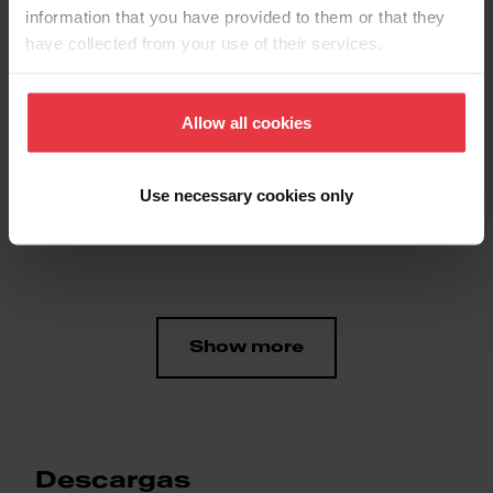
EAN/UPC
8425622072099
information that you have provided to them or that they
have collected from your use of their services.
Material
Inox
Allow all cookies
Sub categoría consumibles
Kit chimenea
Use necessary cookies only
Identificación de Producto
Show more
Descargas