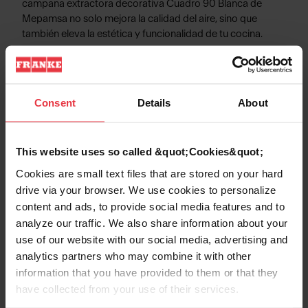
campana extractora decorativa Cuadro 90 Blanca de
Mepamsa no solo mejora la calidad del aire, sino que
también eleva la estética y funcionalidad de tu cocina.
Consent
Details
About
Información de Producto
This website uses so called &quot;Cookies&quot;
Cookies are small text files that are stored on your hard
Aspecto
drive via your browser. We use cookies to personalize
content and ads, to provide social media features and to
EAN/UPC
7612985658690
analyze our traffic. We also share information about your
use of our website with our social media, advertising and
analytics partners who may combine it with other
Categoría de campana
Vertical
information that you have provided to them or that they
have collected from your use of their services.
Acabado
Blanco / Cristal