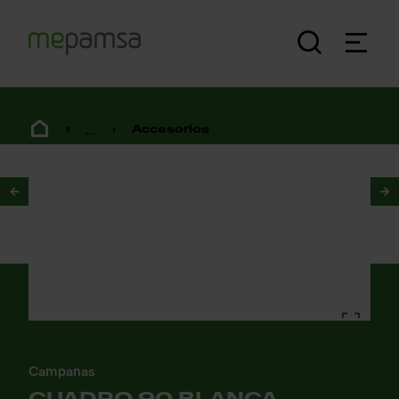
...
Accesorios
1
/
2
Campanas