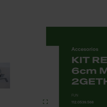
Accesorios
KIT R
6cm 
2GET
FUN
112.0539.568