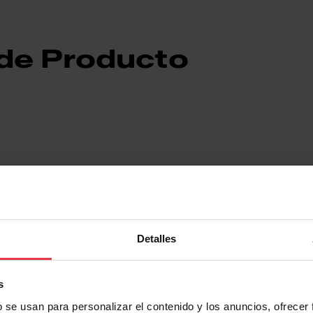
 de Producto
7612985516549
Detalles
Various materials
s
les
Recambios campanas
b se usan para personalizar el contenido y los anuncios, ofrecer