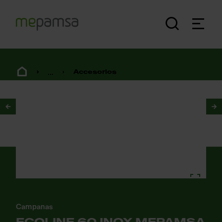
...
Accesorios
1
/
2
Campanas