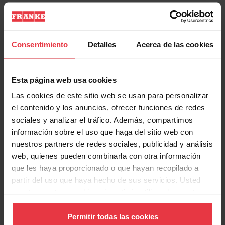
Información de Producto
Consentimiento
Detalles
Acerca de las cookies
Aspecto
Esta página web usa cookies
Las cookies de este sitio web se usan para personalizar
EAN/UPC
7612985572521
el contenido y los anuncios, ofrecer funciones de redes
sociales y analizar el tráfico. Además, compartimos
Categoría de campana
Telescópica
información sobre el uso que haga del sitio web con
nuestros partners de redes sociales, publicidad y análisis
Acabado
Inox
web, quienes pueden combinarla con otra información
que les haya proporcionado o que hayan recopilado a
partir del uso que haya hecho de sus servicios. Usted
acepta nuestras cookies si continúa utilizando nuestro
Propiedades
sitio web.
Permitir todas las cookies